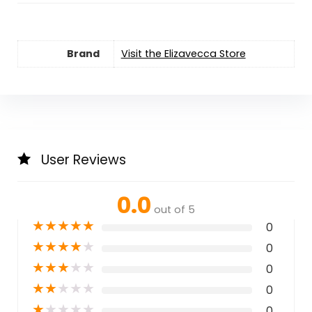
Brand
Visit the Elizavecca Store
User Reviews
0.0
out of 5
★
★
★
★
★
0
★
★
★
★
★
0
★
★
★
★
★
0
★
★
★
★
★
0
★
★
★
★
★
0